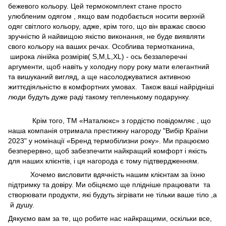
бежевого кольору. Цей термокомплект стане просто
улюбленим одягом , якщо вам подобається носити верхній
одяг світлого кольору, адже, крім того, що він вражає своєю
зручністю й найвищою якістю виконання, не буде виявляти
свого кольору на ваших речах. Особлива термотканина,
широка лінійка розмірів( S,M,L,XL) - ось беззаперечні
аргументи, щоб навіть у холодну пору року мати елегантний
та вишуканий вигляд, а ще насолоджуватися активною
життєдіяльністю в комфортних умовах. Також ваші найрідніші
люди будуть дуже раді такому тепленькому подарунку.
Крім того, ТМ «Наталюкс» з гордістю повідомляє , що
наша компанія отримала престижну нагороду "Вибір Країни
2023" у номінації «Бренд термобілизни року». Ми працюємо
безперервно, щоб забезпечити найкращий комфорт і якість
для наших клієнтів, і ця нагорода є тому підтвердженням.
Хочемо висловити вдячність нашим клієнтам за їхню
підтримку та довіру. Ми обіцяємо ще плідніше працювати та
створювати продукти, які будуть зігрівати не тільки ваше тіло ,а
й душу.
Дякуємо вам за те, що робите нас найкращими, оскільки все,