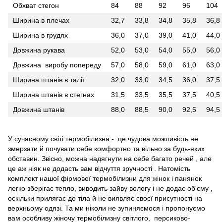
Обхват стегон
84
88
92
96
104
Ширина в плечах
32,7
33,8
34,8
35,8
36,8
Ширина в грудях
36,0
37,0
39,0
41,0
44,0
Довжина рукава
52,0
53,0
54,0
55,0
56,0
Довжина виробу попереду
57,0
58,0
59,0
61,0
63,0
Ширина штанів в талії
32,0
33,0
34,5
36,0
37,5
Ширина штанів в стегнах
31,5
33,5
35,5
37,5
40,5
Довжина штанів
88,0
88,5
90,0
92,5
94,5
У сучасному світі термобілизна - це чудова можливість не
змерзати й почувати себе комфортно та вільно за будь-яких
обставин. Звісно, можна надягнути на себе багато речей , але
це аж ніяк не додасть вам відчуття зручності . Натомість
комплект нашої фірмової термобілизни для жінок і панянок
легко зберігає тепло, виводить зайву вологу і не додає об'єму ,
оскільки прилягає до тіла й не виявляє своєї присутності на
верхньому одязі. Та ми ніколи не зупиняємося і пропонуємо
вам особливу жіночу термобілизну світлого, персиково-