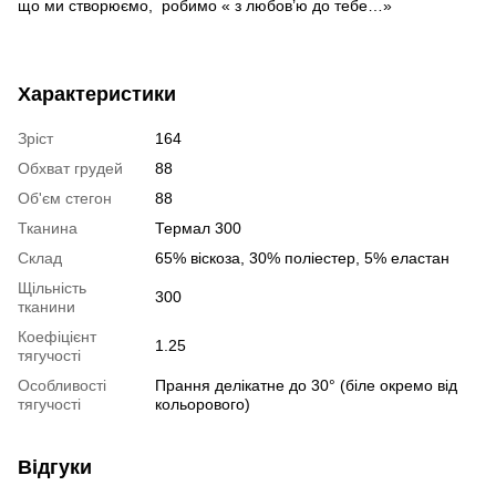
що ми створюємо, робимо « з любов’ю до тебе…»
Характеристики
Зріст
164
Обхват грудей
88
Об'єм стегон
88
Тканина
Термал 300
Склад
65% віскоза, 30% поліестер, 5% еластан
Щільність
300
тканини
Коефіцієнт
1.25
тягучості
Особливості
Прання делікатне до 30° (біле окремо від
тягучості
кольорового)
Відгуки