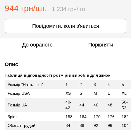
944 грн/шт.
1 234 грн/шт.
Повідомити, коли з'явиться
До обраного
Порівняти
Опис
Таблиця відповідності розмірів виробів для жінок
Розмір "Наталюкс"
1
2
3
4
5
Розмір USA
XS
S
M
L
XL
40-
50-
Розмір UA
44
46
48
42
52
Зріст
158
164
170
176
182
Обхват грудей
84
88
92
96
104