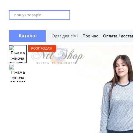
Перейти до основного контенту
Каталог
Одяг для сімї
Про нас
Оплата і доста
РОЗПРОДАЖ