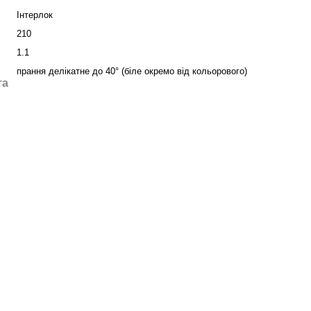
Інтерлок
210
1.1
прання делікатне до 40° (біле окремо від кольорового)
та