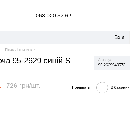
063 020 52 62
Вхід
Піжами і комплекти
ча 95-2629 синій S
Артикул
95-2629940572
.
726 грн/шт.
Порівняти
В бажання