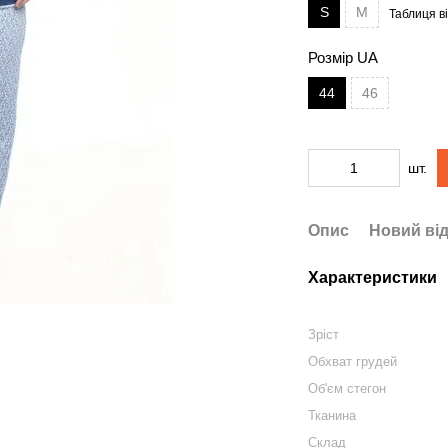
S
M
Таблиця ві
Розмір UA
44
46
шт.
Опис
Новий від
Характеристики
Зріст
Обхват грудей
Об'єм стегон
Тканина
Склад