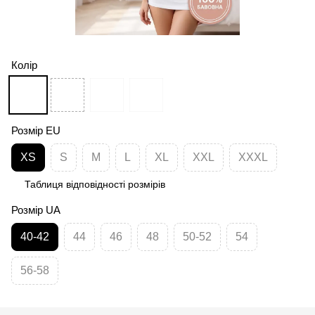
Колір
Розмір EU
XS
S
M
L
XL
XXL
XXXL
Таблиця відповідності розмірів
Розмір UA
40-42
44
46
48
50-52
54
56-58