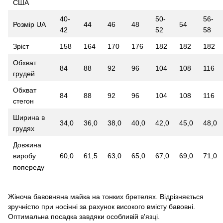
США
40-
50-
56-
Розмір UA
44
46
48
54
42
52
58
Зріст
158
164
170
176
182
182
182
Обхват
84
88
92
96
104
108
116
грудей
Обхват
84
88
92
96
104
108
116
стегон
Ширина в
34,0
36,0
38,0
40,0
42,0
45,0
48,0
грудях
Довжина
60,0
61,5
63,0
65,0
67,0
69,0
71,0
виробу
попереду
Жіноча бавовняна майка на тонких бретелях. Відрізняється
зручністю при носінні за рахунок високого вмісту бавовні.
Оптимальна посадка завдяки особливій в'язці.