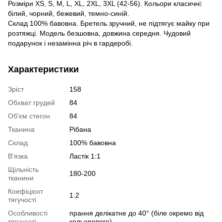
Розміри XS, S, M, L, XL, 2XL, 3XL (42-56). Кольори класичні:
білий, чорний, бежевий, темно-синій.
Склад 100% бавовна. Бретель зручний, не підтягує майку при
розтяжці. Модель безшовна, довжина середня. Чудовий
подарунок і незамінна річ в гардеробі.
Характеристики
Зріст
158
Обхват грудей
84
Об'єм стегон
84
Тканина
Рібана
Склад
100% бавовна
В'язка
Ластік 1:1
Щільність
180-200
тканини
Коефіцієнт
1.2
тягучості
Особливості
прання делікатне до 40° (біле окремо від
тягучості
кольорового)