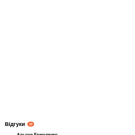
Відгуки
20
Альона Ермоленко