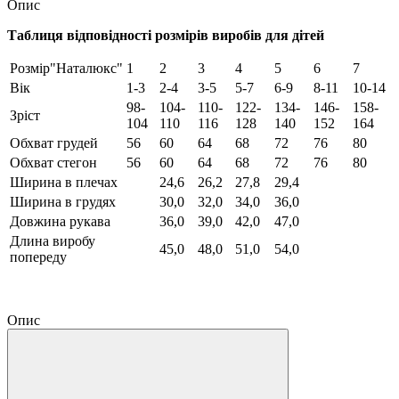
Опис
Таблиця відповідності розмірів виробів для дітей
Розмір"Наталюкс"
1
2
3
4
5
6
7
Вік
1-3
2-4
3-5
5-7
6-9
8-11
10-14
98-
104-
110-
122-
134-
146-
158-
Зріст
104
110
116
128
140
152
164
Обхват грудей
56
60
64
68
72
76
80
Обхват стегон
56
60
64
68
72
76
80
Ширина в плечах
24,6
26,2
27,8
29,4
Ширина в грудях
30,0
32,0
34,0
36,0
Довжина рукава
36,0
39,0
42,0
47,0
Длина виробу
45,0
48,0
51,0
54,0
попереду
Опис