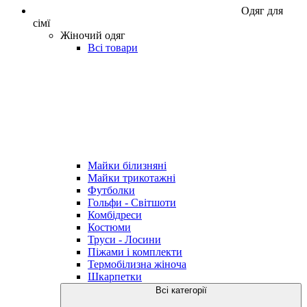
Одяг для
сімї
Жіночий одяг
Всі товари
Майки білизняні
Майки трикотажні
Футболки
Гольфи - Світшоти
Комбідреси
Костюми
Труси - Лосини
Піжами і комплекти
Термобілизна жіноча
Шкарпетки
Всі категорії