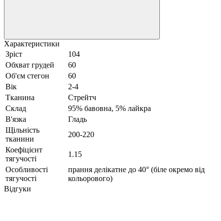
Характеристики
Зріст
104
Обхват грудей
60
Об'єм стегон
60
Вік
2-4
Тканина
Стрейтч
Склад
95% бавовна, 5% лайкра
В'язка
Гладь
Щільність
200-220
тканини
Коефіцієнт
1.15
тягучості
Особливості
прання делікатне до 40° (біле окремо від
тягучості
кольорового)
Відгуки