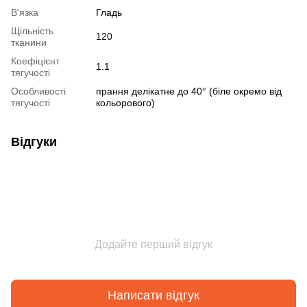
В'язка
Гладь
Щільність
120
тканини
Коефіцієнт
1.1
тягучості
Особливості
прання делікатне до 40° (біле окремо від
тягучості
кольорового)
Відгуки
Додайте перший відгук
Написати відгук