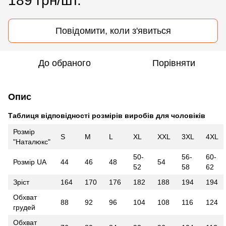
189 грн/шт.
Повідомити, коли з'явиться
До обраного
Порівняти
Опис
Таблиця відповідності розмірів виробів для чоловіків
Розмір
S
M
L
XL
XXL
3XL
4XL
"Наталюкс"
50-
56-
60-
Розмір UA
44
46
48
54
52
58
62
Зріст
164
170
176
182
188
194
194
Обхват
88
92
96
104
108
116
124
грудей
Обхват