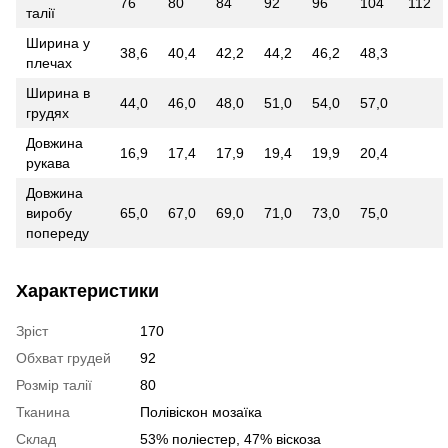
76
80
84
92
96
104
112
талії
Ширина у
38,6
40,4
42,2
44,2
46,2
48,3
плечах
Ширина в
44,0
46,0
48,0
51,0
54,0
57,0
грудях
Довжина
16,9
17,4
17,9
19,4
19,9
20,4
рукава
Довжина
виробу
65,0
67,0
69,0
71,0
73,0
75,0
попереду
Характеристики
Зріст
170
Обхват грудей
92
Розмір талії
80
Тканина
Полівіскон мозаїка
Склад
53% поліестер, 47% віскоза