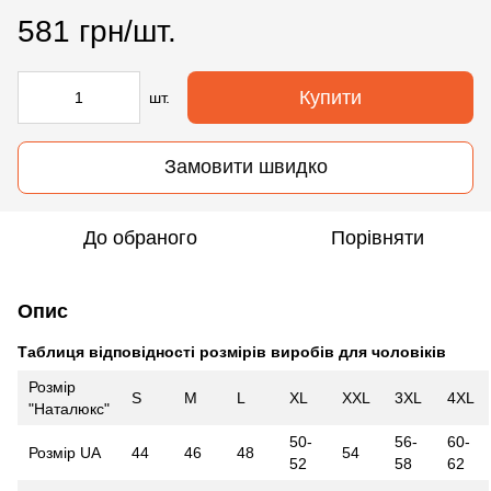
581 грн/шт.
Купити
шт.
Замовити швидко
До обраного
Порівняти
Опис
Таблиця відповідності розмірів виробів для чоловіків
Розмір
S
M
L
XL
XXL
3XL
4XL
"Наталюкс"
50-
56-
60-
Розмір UA
44
46
48
54
52
58
62