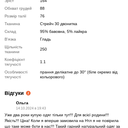
Зріст
164
Обхват грудей
88
Розмір талії
76
Тканина
Стрейч 30 двонитка
Склад
95% бавовна, 5% лайкра
В'язка
Гладь
Щільність
250
тканини
Коефіцієнт
1.1
тягучості
Особливості
прання делікатне до 30° (біле окремо від
тягучості
кольорового)
Відгуки
2
Ольга
14.10.2024 в 19:43
Уже два роки купую одяг тільки тут!!! Для всієї родини!!!
Якість!!! Ціна! Коли я вперше замовила на Нтл я не повірила
що таке може бути в нас!!! Такий гарний натуральний одяг за