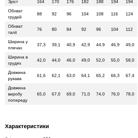
Зріст
164
170
176
182
188
194
194
Обхват
88
92
96
104
108
116
124
грудей
Обхват
76
80
84
92
96
104
112
талії
Ширина у
37,3
39,1
40,9
42,9
44,9
46,9
49,0
плечах
Ширина в
42,0
44,0
46,0
49,0
52,0
55,0
58,0
грудях
Довжина
61,6
62,1
63,0
64,1
65,2
66,3
67,4
рукава
Довжина
виробу
65,0
67,0
69,0
71,0
74,0
76,0
78,0
попереду
Характеристики